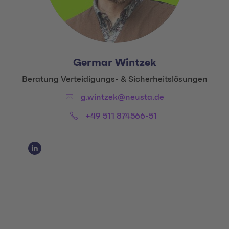
Germar Wintzek
Title:
Beratung Verteidigungs- & Sicherheitslösungen
Email:
g.wintzek@neusta.de
Phone:
+49 511 874566-51 
Social Media Links
Social Media Link 1