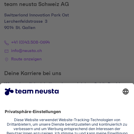
team neusta Schweiz AG
Switzerland Innovation Park Ost
Lerchenfeldstrasse
3
9014
St. Gallen
+41 (0)43.508-0694
info@neusta.ch
Route anzeigen
Deine Karriere bei uns
Wir suchen dich, dein Know-how und deinen Spirit. Bewirb
dich und komm zur digital family.
Zum Karriere-Portal