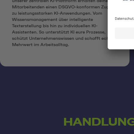
unserer zentralen KI-Plattform erhalten deine
Mitarbeitenden einen DSGVO-konformen Zugang
zu leistungsstarken KI-Anwendungen. Vom
Wissensmanagement über intelligente
Texterstellung bis hin zu individuellen KI-
Assistenten. So unterstützt KI eure Prozesse,
schützt Unternehmenswissen und schafft echten
Mehrwert im Arbeitsalltag.
HANDLUNG