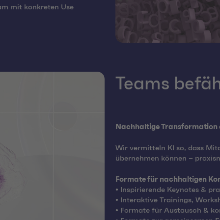
sam mit konkreten Use
Teams befäh
Nachhaltige Transformation e
Wir vermitteln KI so, dass
Mit
übernehmen
können
–
praxisn
Formate für nachhaltigen K
•
Inspirierende Keynotes & pr
•
Interaktive Trainings, Work
•
Formate für Austausch & kon