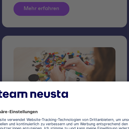
Mehr erfahren
AI Bricks
KI erleben statt nur darüber sprechen: In unserem
AI Bricks Workshop identifizieren wir gemeinsam