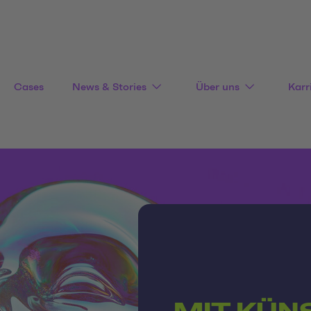
Cases
News & Stories
Über uns
Karr