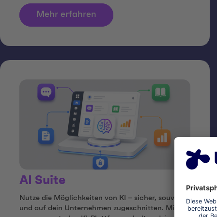
Mehr erfahren
AI Suite
Nutze die Möglichkeiten von KI – sicher, souverän
und auf dein Unternehmen zugeschnitten. Mit