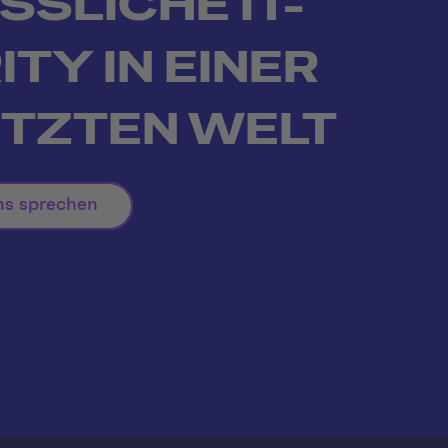
SSLICHE IT-
TY IN EINER
TZTEN WELT
ns sprechen