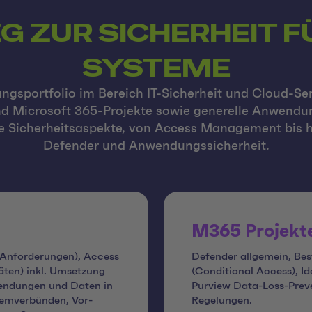
G ZUR SICHERHEIT F
SYSTEME
gsportfolio im Bereich IT-Sicherheit und Cloud-Ser
nd Microsoft 365-Projekte sowie generelle Anwendun
ne Sicherheitsaspekte, von Access Management bis h
Defender und Anwendungssicherheit.
M365 Projekt
e Anforderungen), Access
Defender allgemein, Bes
äten) inkl. Umsetzung
(Conditional Access), I
nwendungen und Daten in
Purview Data-Loss-Preve
temverbünden, Vor-
Regelungen.