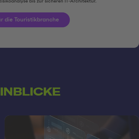
isikoanalyse bis zur sicheren IT-Architektur.
ür die Touristikbranche
INBLICKE