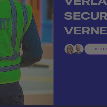
VERLÄ
SECURI
VERNE
Lass u