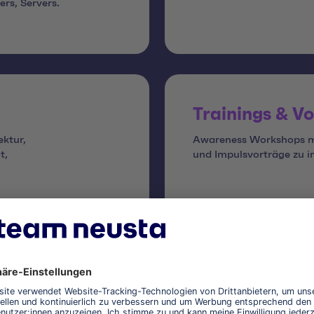
rs, Servers.
Trainings & V
ektur,
Awareness Workshops mi
t,
und Impulsvorträge zu i