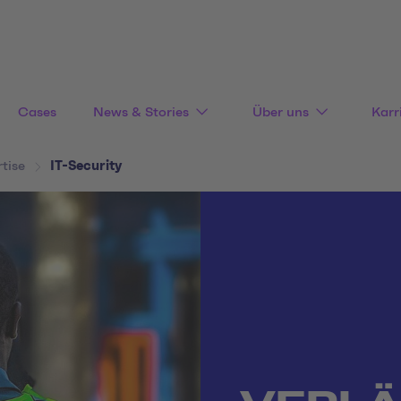
Cases
News & Stories
Über uns
Karr
tise
IT-Security