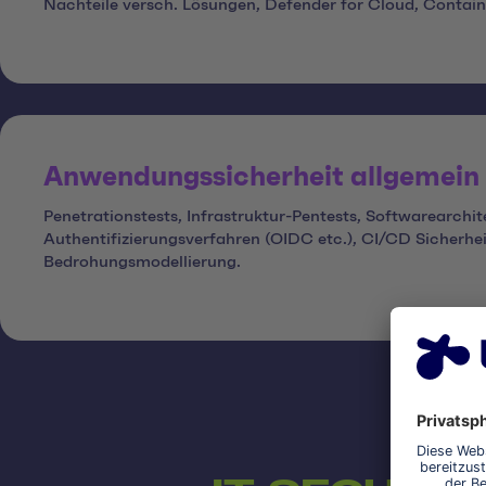
Nachteile versch. Lösungen, Defender for Cloud, Containe
Anwendungssicherheit allgemein
Penetrationstests, Infrastruktur-Pentests, Softwarearchit
Authentifizierungsverfahren (OIDC etc.), CI/CD Sicherhei
Bedrohungsmodellierung.