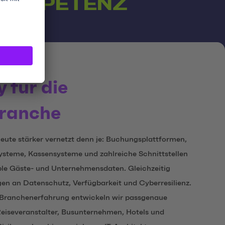
NKOMPETENZ
y für die
branche
heute stärker vernetzt denn je: Buchungsplattformen,
teme, Kassensysteme und zahlreiche Schnittstellen
ible Gäste- und Unternehmensdaten. Gleichzeitig
n an Datenschutz, Verfügbarkeit und Cyberresilienz.
n Branchenerfahrung entwickeln wir passgenaue
Reiseveranstalter, Busunternehmen, Hotels und