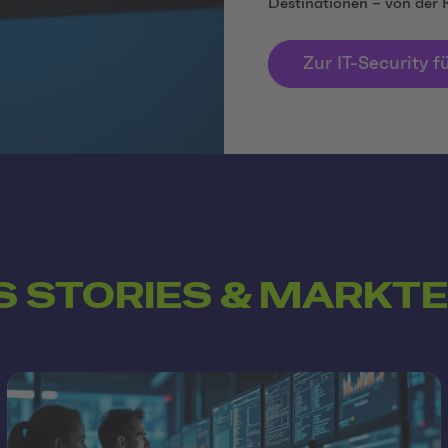
Destinationen – von der R
Zur IT-Security f
 STORIES & MARKTE