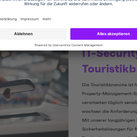
TY TRIFFT BRANCHE
IT-Securit
Touristik
Die Touristikbranche ist 
Property-Management-Sys
verarbeiten täglich sens
wachsen die Anforderunge
Mit unserer langjährige
Sicherheitslösungen für 