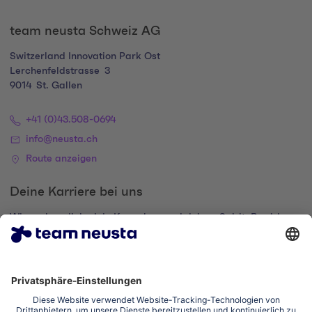
team neusta Schweiz AG
Switzerland Innovation Park Ost
Lerchenfeldstrasse
3
9014
St. Gallen
+41 (0)43.508-0694
info@neusta.ch
Route anzeigen
Deine Karriere bei uns
Wir suchen dich, dein Know-how und deinen Spirit. Bewirb
dich und komm zur digital family.
Zum Karriere-Portal