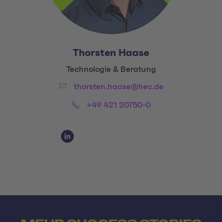
Thorsten Haase
Title:
Technologie & Beratung
Email:
thorsten.haase@hec.de
Phone:
+49 421 20750-0
Social Media Links
Social Media Link 1