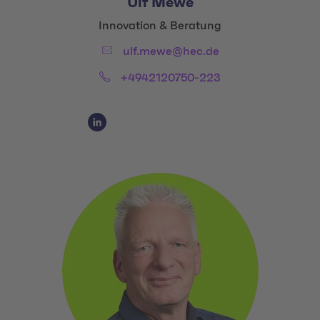
Ulf Mewe
Title:
Innovation & Beratung
Email:
ulf.mewe@hec.de
Phone:
+4942120750-223
Social Media Links
Social Media Link 1